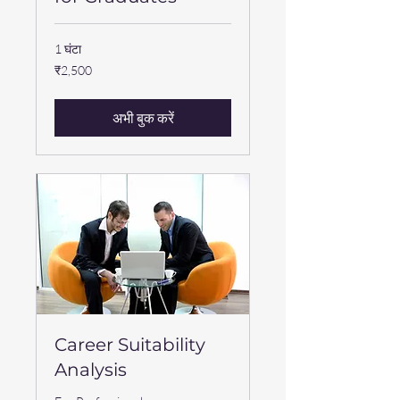
1 घंटा
2,500
₹2,500
भारतीय
रुपए
अभी बुक करें
Career Suitability
Analysis