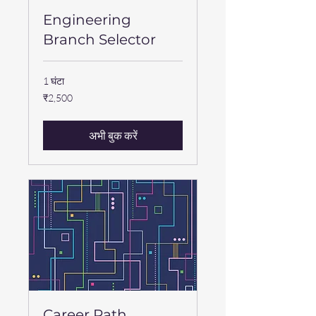
Engineering
Branch Selector
1 घंटा
2,500
₹2,500
भारतीय
रुपए
अभी बुक करें
Career Path