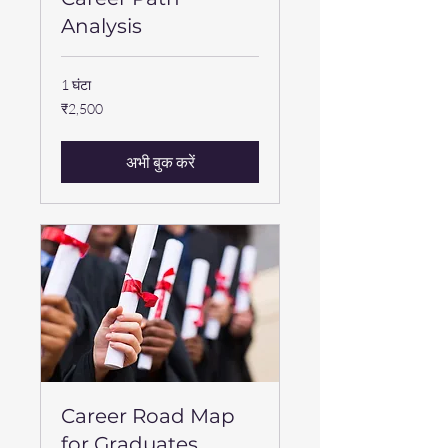
Analysis
1 घंटा
2,500
₹2,500
भारतीय
रुपए
अभी बुक करें
Career Road Map
for Graduates